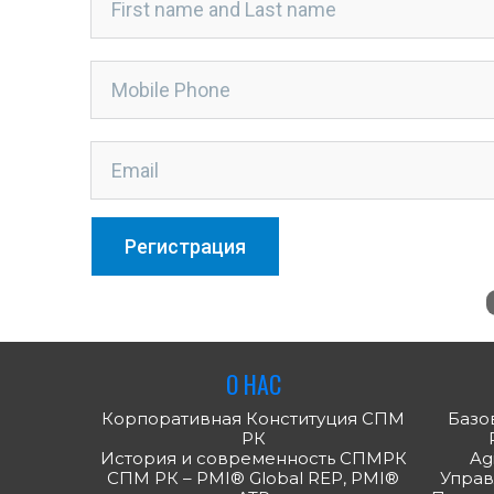
О НАС
Корпоративная Конституция СПМ
Базов
РК
История и современность СПМРК
Ag
СПМ РК – PMI® Global REP, PMI®
Управ