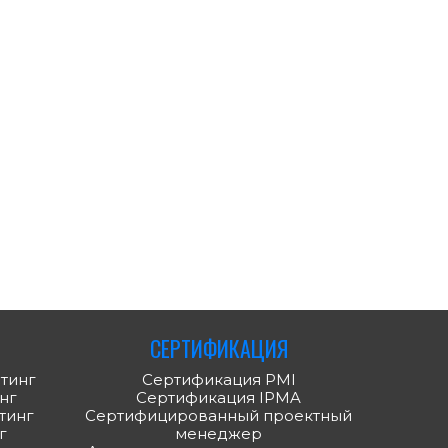
СЕРТИФИКАЦИЯ
тинг
Сертификация PMI
нг
Сертификация IPMA
тинг
Сертифицированный проектный
г
менеджер