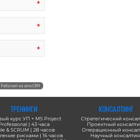
ТРЕНИНГИ
КОНСАЛТИНГ
ый курс УП + MS Project
Стратегический консал
Professional | 43 часа
Проектный консалти
ile & SCRUM | 28 часов
Операционный консал
ление рисками | 16 часов
Научный консалтин