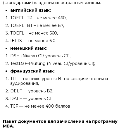
(стандартами) владения иностранным языком:
английский язык:
TOEFL ITP – не менее 460,
TOEFL IBT – не менее 87,
TOEFL – не менее 560,
IELTS — не менее 6.0;
немецкий
язык
:
DSH (Niveau С1/ уровень С1),
TestDaF-Prufung (Niveau C1/уровень С1);
французский
язык
:
TFI — не ниже уровня B1 по секциям чтения и
аудирования,
DELF — уровень В2,
DALF — уровень С1,
TCF — не менее 400 баллов
Пакет документов для зачисления
на программу
МВА
.