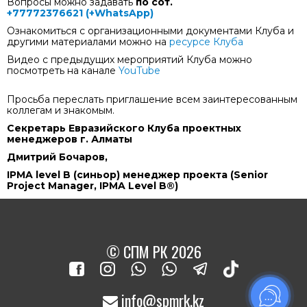
Вопросы можно задавать
по сот.
+77772376621 (+WhatsApp)
Ознакомиться с организационными документами Клуба и
другими материалами можно на
ресурсе Клуба
Видео с предыдущих мероприятий Клуба можно
посмотреть на канале
YouTube
Просьба переслать приглашение всем заинтересованным
коллегам и знакомым.
Секретарь Евразийского Клуба проектных
менеджеров г. Алматы
Дмитрий Бочаров,
IPMA
level B (
синьор
)
менеджер
проекта
(Senior
Project Manager, IPMA
Level B®)
© СПМ РК 2026
info@spmrk.kz