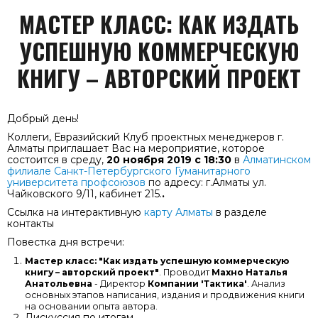
МАСТЕР КЛАСС: КАК ИЗДАТЬ
УСПЕШНУЮ КОММЕРЧЕСКУЮ
КНИГУ – АВТОРСКИЙ ПРОЕКТ
Добрый день!
Коллеги, Евразийский Клуб проектных менеджеров г.
Алматы приглашает Вас на мероприятие, которое
состоится в среду,
20 ноября 2019 с 18:30
в
Алматинском
филиале Санкт-Петербургского Гуманитарного
университета профсоюзов
по адресу: г.Алматы ул.
Чайковского 9/11, кабинет 215.
.
Ссылка на интерактивную
карту Алматы
в разделе
контакты
Повестка дня встречи:
Мастер класс: "Как издать успешную коммерческую
книгу – авторский проект"
. Проводит
Махно Наталья
Анатольевна
- Директор
Компании 'Тактика'
. Анализ
основных этапов написания, издания и продвижения книги
на основании опыта автора.
Дискуссия по итогам.