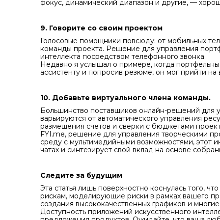
фокус, динамический диапазон и другие, — хор
9. Говорите со своим проектом
Голосовые помощники повсюду: от мобильных те
команды проекта. Решение для управления портф
интеллекта посредством телефонного звонка.
Недавно я услышал о примере, когда портфельн
ассистенту и попросив резюме, он мог прийти н
10. Добавьте виртуального члена команды.
Большинство поставщиков онлайн-решений для у
варьируются от автоматического управления рес
размещения счетов и сверки с бюджетами проект
FYI.me, решение для управления творческими про
среду с мультимедийными возможностями, этот и
чатах и синтезирует свой вклад на основе собра
Следите за будущим
Эта статья лишь поверхностно коснулась того, ч
рискам, моделирующие риски в рамках вашего про
создания высококачественных графиков и многие
Доступность приложений искусственного интелле
предложения продуктов. Ожидайте, что ваша лю