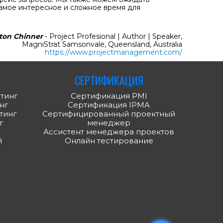
амое интересное и сложное время для
ton Chinner
- Project Profesional | Author | Speaker,
MagniStrat Samsonvale, Queensland, Australia
https://www.projectmanagement.com/
СЕРТИФИКАЦИЯ
тинг
Сертификация PMI
нг
Сертификация IPMA
тинг
Сертифицированный проектный
г
менеджер
Ассистент менеджера проектов
й
Онлайн тестирование