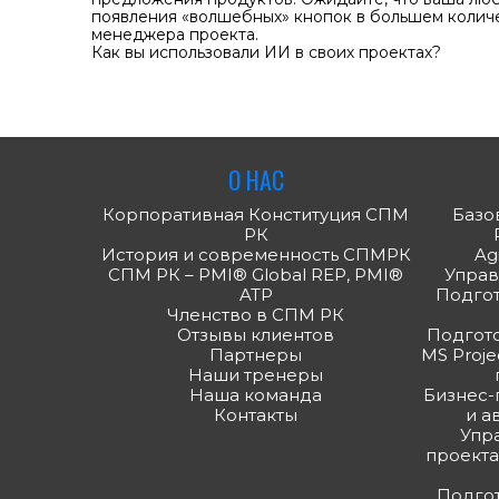
появления «волшебных» кнопок в большем колич
менеджера проекта.
Как вы использовали ИИ в своих проектах?
О НАС
Корпоративная Конституция СПМ
Базов
РК
История и современность СПМРК
Ag
СПМ РК – PMI® Global REP, PMI®
Управ
ATP
Подгото
Членство в СПМ РК
Отзывы клиентов
Подгото
Партнеры
MS Proje
Наши тренеры
Наша команда
Бизнес-
Контакты
и а
Упр
проекта
Подгот