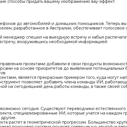
ошие способы придать вашему изображению вау-эффект.
лефонов до автомобилей и домашних помощников. Теперь вы 
елем, разработанное в Австралии, обеспечивает голосовое
ый менеджер спешил на выездную встречу и забыл распечат
а встречу, вооружившись необходимой информацией.
правления проектами добавили в свои продукты возможност
урсами на основе приоритетов до выявления потенциальных 
ов.
ектами, является прекрасным примером того, куда могут на
нструмент позволяет добавить члена команды ИИ, работающе
нной на сегодняшний день работы команды, а также своей со
то возможно сегодня. Существуют переводчики естественног
екта, специализированные ИИ, которые учатся на каждом гр
 другие.
кта растет в геометрической прогрессии. Большинство кру
бимая поисковая система покажет совершенно другой интер