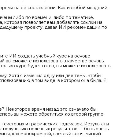
е время на ее составлении. Как и любой младший,
чены либо по времени, либо по тематике.
 которая позволяет вам добавлять ссылки на
едыдущему проекту, давая ИИ рекомендации по
сите ИИ создать учебный курс на основе
ый вы сможете использовать в качестве основы
 только курс будет готов, вы можете использовать
му. Хотя я изменил одну или две темы, чтобы
спользованию в том виде, в котором она была. Я
е? Некоторое время назад это означало бы
Теперь вы можете обратиться ко второй группе
и текстовых и графических подсказок. Результаты
к получению полезных результатов — быть очень
мины, как монохромный, светлый ключ, мягкий