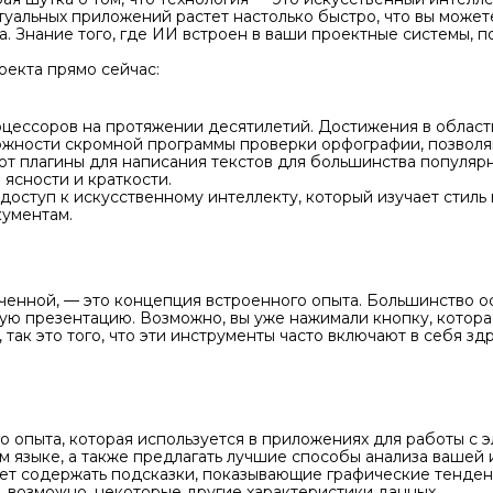
уальных приложений растет настолько быстро, что вы можете
. Знание того, где ИИ встроен в ваши проектные системы, п
оекта прямо сейчас:
цессоров на протяжении десятилетий. Достижения в области
ожности скромной программы проверки орфографии, позволя
ают плагины для написания текстов для большинства популяр
 ясности и краткости.
доступ к искусственному интеллекту, который изучает стиль
ументам.
еченной, — это концепция встроенного опыта. Большинство 
вую презентацию. Возможно, вы уже нажимали кнопку, котора
, так это того, что эти инструменты часто включают в себя з
о опыта, которая используется в приложениях для работы с 
м языке, а также предлагать лучшие способы анализа вашей
ет содержать подсказки, показывающие графические тенден
, возможно, некоторые другие характеристики данных.