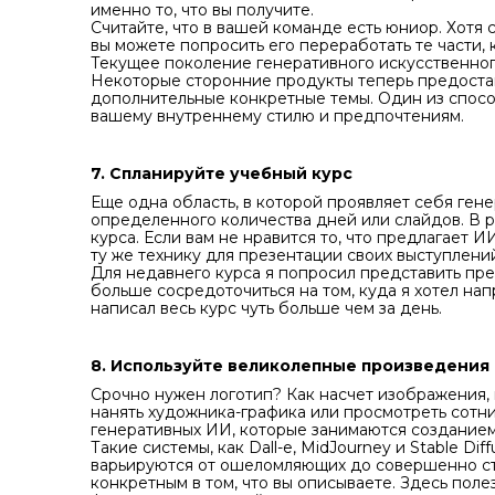
именно то, что вы получите.
Считайте, что в вашей команде есть юниор. Хотя 
вы можете попросить его переработать те части,
Текущее поколение генеративного искусственног
Некоторые сторонние продукты теперь предостав
дополнительные конкретные темы. Один из спос
вашему внутреннему стилю и предпочтениям.
7. Спланируйте учебный курс
Еще одна область, в которой проявляет себя ген
определенного количества дней или слайдов. В р
курса. Если вам не нравится то, что предлагает И
ту же технику для презентации своих выступлений
Для недавнего курса я попросил представить пре
больше сосредоточиться на том, куда я хотел нап
написал весь курс чуть больше чем за день.
8. Используйте великолепные произведения 
Срочно нужен логотип? Как насчет изображения, 
нанять художника-графика или просмотреть сотни
генеративных ИИ, которые занимаются создание
Такие системы, как Dall-e, MidJourney и Stable D
варьируются от ошеломляющих до совершенно стра
конкретным в том, что вы описываете. Здесь поле