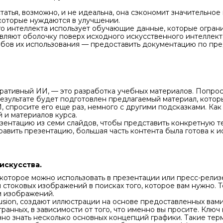
статья, возможно, и не идеальна, она сэкономит значительно
 которые нуждаются в улучшении.
о интеллекта использует обучающие данные, которые ограни
ляют оболочку поверх исходного искусственного интеллекта,
обов их использования — предоставить документацию по пр
еративный ИИ, — это разработка учебных материалов. Попро
езультате будет подготовлен предлагаемый материал, котор
И, спросите его еще раз, немного с другими подсказками. Как
 и материалов курса.
зентацию из семи слайдов, чтобы представить конкретную те
равить презентацию, большая часть контента была готова к и
искусства.
которое можно использовать в презентации или пресс-релиз
 стоковых изображений в поисках того, которое вам нужно. 
м изображений.
iffusion, создают иллюстрации на основе предоставленных вам
нных, в зависимости от того, что именно вы просите. Ключ 
зно знать несколько основных концепций графики. Такие тер