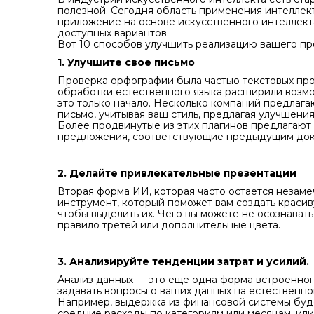
полезной. Сегодня область применения интеллект
приложение на основе искусственного интеллекта
доступных вариантов.
Вот 10 способов улучшить реализацию вашего пр
1. Улучшите свое письмо
Проверка орфографии была частью текстовых про
обработки естественного языка расширили возм
это только начало. Несколько компаний предлаг
письмо, учитывая ваш стиль, предлагая улучшения
Более продвинутые из этих плагинов предлагают 
предложения, соответствующие предыдущим док
2. Делайте привлекательные презентации
Вторая форма ИИ, которая часто остается незам
инструмент, который поможет вам создать краси
чтобы выделить их. Чего вы можете не осознавать
правило третей или дополнительные цвета.
3. Анализируйте тенденции затрат и усилий.
Анализ данных — это еще одна форма встроенног
задавать вопросы о ваших данных на естественно
Например, выдержка из финансовой системы буд
средние расходы по категориям или месяцам, или