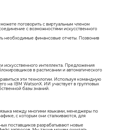
можете поговорить с виртуальным членом
 соединение с возможностями искусственного
ать необходимые финансовые отчеты. Позвонив
и искусственного интеллекта. Предложения
блокировщиков в расписании и автоматического
правиться эти технологии. Используя командную
го на IBM WatsonX. ИИ участвует в групповых
бственной базы знаний.
о языка между многими языками, менеджеры по
афике, с которым они сталкиваются, для
пных поставщиков разрабатывают новые
фейс запросов. Мы также можем ожидать