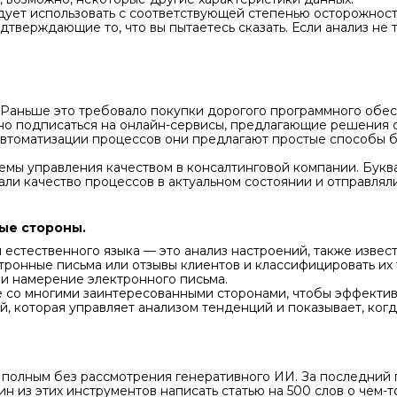
ует использовать с соответствующей степенью осторожности
одтверждающие то, что вы пытаетесь сказать. Если анализ не 
 Раньше это требовало покупки дорогого программного обес
но подписаться на онлайн-сервисы, предлагающие решения с 
томатизации процессов они предлагают простые способы б
емы управления качеством в консалтинговой компании. Букв
ли качество процессов в актуальном состоянии и отправлял
ные стороны.
стественного языка — это анализ настроений, также извест
тронные письма или отзывы клиентов и классифицировать их
 и намерение электронного письма.
те со многими заинтересованными сторонами, чтобы эффектив
ей, которая управляет анализом тенденций и показывает, ко
полным без рассмотрения генеративного ИИ. За последний 
ин из этих инструментов написать статью на 500 слов о чем-