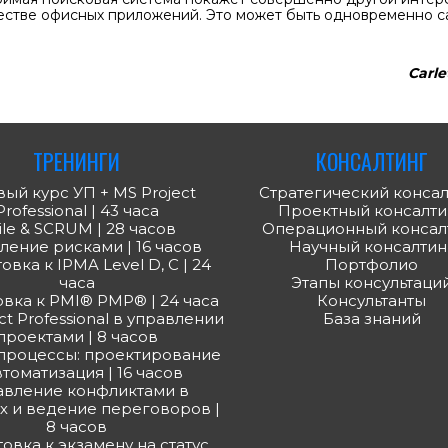
естве офисных приложений. Это может быть одновременно с
Carle
ТРЕНИНГИ
КОНСАЛТИНГ
ый курс УП + MS Project
Стратегический консал
Professional | 43 часа
Проектный консалти
ile & SCRUM | 28 часов
Операционный консал
ление рисками | 16 часов
Научный консалтин
вка к IPMA Level D, С | 24
Портфолио
часа
Этапы консультаци
вка к PMI® PMP® | 24 часа
Консультанты
ct Professional в управлении
База знаний
проектами | 8 часов
процессы: проектирование
втоматизация | 16 часов
авление конфликтами в
х и ведение переговоров |
8 часов
овка к экзамену на статус