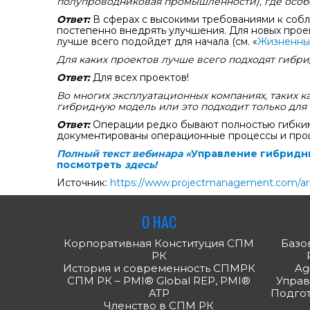
полупроводниковая промышленности), где особ
Ответ:
В сферах с высокими требованиями к собл
постепенно внедрять улучшения. Для новых проект
лучше всего подойдет для начала (см. «
Жизненные
Для каких проектов лучше всего подходят гибр
Ответ:
Для всех проектов!
Во многих эксплуатационных компаниях, таких к
гибридную модель или это подходит только для
Ответ:
Операции редко бывают полностью гибким
документированы операционные процессы и проце
Полный текст вебинара «
Управление гибридн
посмотреть
здесь!
Источник:
https://www.projectmanagement.com/arti
О НАС
Корпоративная Конституция СПМ
Базов
РК
История и современность СПМРК
Ag
СПМ РК – PMI® Global REP, PMI®
Управ
ATP
Подгото
Членство в СПМ РК