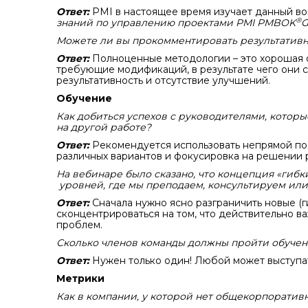
Ответ:
PMI в настоящее время изучает данный во
®
знаний по управлению проектами
PMI
PMBOK
G
Можете ли вы прокомментировать результативно
Ответ:
Полноценные методологии – это хорошая от
требующие модификаций, в результате чего они с
результативность и отсутствие улучшений.
Обучение
Как добиться успехов с руководителями, которы
на другой работе?
Ответ:
Рекомендуется использовать непрямой под
различных вариантов и фокусировка на решении 
На вебинаре было сказано, что концепция «гибк
уровней, где мы преподаем, консультируем или
Ответ:
Сначала нужно ясно разграничить новые (г
сконцентрироваться на том, что действительно в
проблем.
Сколько членов команды должны пройти обучен
Ответ:
Нужен только один! Любой может выступа
Метрики
Как в компании, у которой нет общекорпоратив