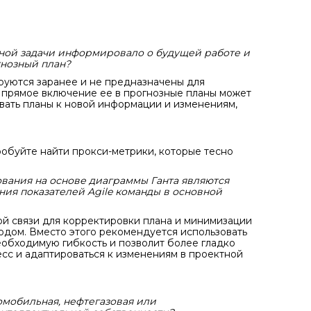
дной задачи информировало о будущей работе и
гнозный план?
руются заранее и не предназначены для
а, прямое включение ее в прогнозные планы может
вать планы к новой информации и изменениям,
робуйте найти прокси-метрики, которые тесно
ования на основе диаграммы Ганта являются
ия показателей Agile команды в основной
й связи для корректировки плана и минимизации
ходом. Вместо этого рекомендуется использовать
еобходимую гибкость и позволит более гладко
есс и адаптироваться к изменениям в проектной
омобильная, нефтегазовая или