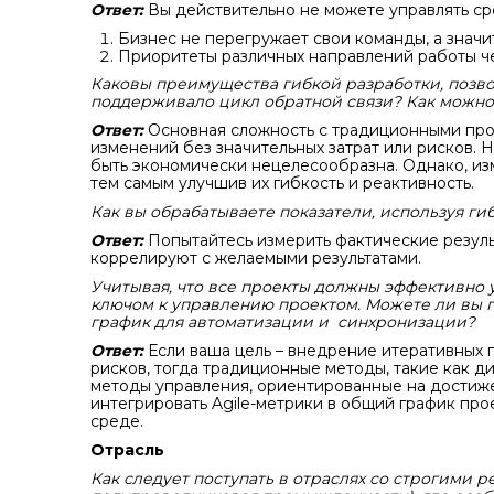
Ответ:
Вы действительно не можете управлять ср
Бизнес не перегружает свои команды, а значи
Приоритеты различных направлений работы ч
Каковы преимущества гибкой разработки, позв
поддерживало цикл обратной связи? Как можно 
Ответ:
Основная сложность с традиционными прог
изменений без значительных затрат или рисков. 
быть экономически нецелесообразна. Однако, из
тем самым улучшив их гибкость и реактивность.
Как вы обрабатываете показатели, используя г
Ответ:
Попытайтесь измерить фактические результ
коррелируют с желаемыми результатами.
Учитывая, что все проекты должны эффективно 
ключом к управлению проектом. Можете ли вы п
график для автоматизации и синхронизации?
Ответ:
Если ваша цель – внедрение итеративных 
рисков, тогда традиционные методы, такие как д
методы управления, ориентированные на достиже
интегрировать Agile-метрики в общий график про
среде.
Отрасль
Как следует поступать в отраслях со строгими 