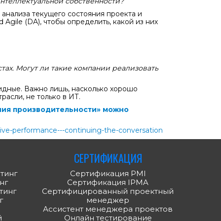
нтеллектуальной собственности?
 анализа текущего состояния проекта и
Agile (DA), чтобы определить, какой из них
стах. Могут ли такие компании реализовать
идные. Важно лишь, насколько хорошо
асли, не только в ИТ.
ния производительности» можно
ive-performance---continuing-the-conversation
СЕРТИФИКАЦИЯ
тинг
Сертификация PMI
нг
Сертификация IPMA
тинг
Сертифицированный проектный
г
менеджер
Ассистент менеджера проектов
й
Онлайн тестирование