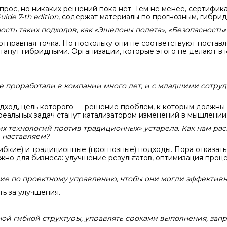
прос, но никаких решений пока нет. Тем не менее, сертиф
uide
7-
th
edition
, содержат материалы по прогнозным, гибрид
сть таких подходов, как «Эшелоны полета», «Безопасность
правная точка. Но поскольку они не соответствуют поставл
танут гибридными. Организации, которые этого не делают в 
е проработали в компании много лет, и с младшими сотруд
ход, цель которого — решение проблем, к которым должны 
реальных задач станут катализатором изменений в мышлении
их технологий против традиционных» устарела. Как нам рас
 наставляем?
ибкие) и традиционные (прогнозные) подходы. Пора отказать
ажно для бизнеса: улучшение результатов, оптимизация проц
ие по проектному управлению, чтобы они могли эффективн
ть за улучшения.
ной гибкой структуры, управлять сроками выполнения, за