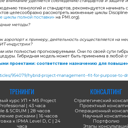
ое внимание уделяется соблюдению стандартов и защите и
юдению технологий и стандартов, рекомендуется начинать с
ов целесообразно рассмотреть жизненные циклы Disciplined 
 циклы полной поставки»
на PMI.org).
идные методы?
ак аэропорт к примеру, деятельность осуществляется на ме
 ИТ-индустрии?
и или полностью прогнозируемыми. Они по своей сути гибр
дуры. Гибридная модель может быть применима в любой отр
ыми проектами: соответствие назначению для повыше
cles/954079/hybrid-project-management--fit-for-purpose-to-dr
ТРЕНИНГИ
КОНСАЛТИНГ
ый курс УП + MS Project
Стратегический консал
Professional | 43 часа
Проектный консалти
ile & SCRUM | 28 часов
Операционный консал
ление рисками | 16 часов
Научный консалтин
вка к IPMA Level D, С | 24
Портфолио
часа
Этапы консультаци