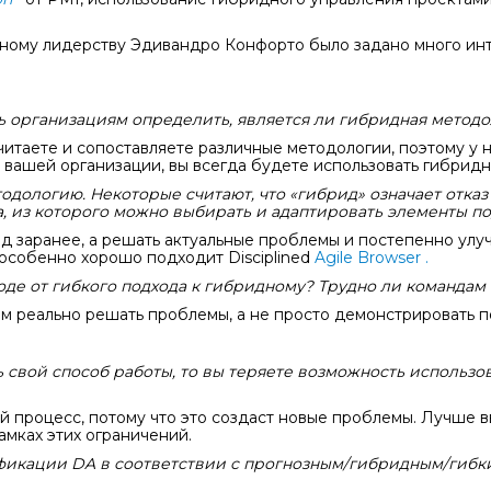
ному лидерству Эдивандро Конфорто было задано много ин
чь организациям определить, является ли гибридная мето
очитаете и сопоставляете различные методологии, поэтому у
 вашей организации, вы всегда будете использовать гибрид
дологию. Некоторые считают, что «гибрид» означает отказ
а, из которого можно выбирать и адаптировать элементы п
 заранее, а решать актуальные проблемы и постепенно улу
особенно хорошо подходит Disciplined
Agile Browser .
оде от гибкого подхода к гибридному? Трудно ли командам
 реально решать проблемы, а не просто демонстрировать п
ь свой способ работы, то вы теряете возможность использо
процесс, потому что это создаст новые проблемы. Лучше в
амках этих ограничений.
фикации DA в соответствии с прогнозным/гибридным/гибки