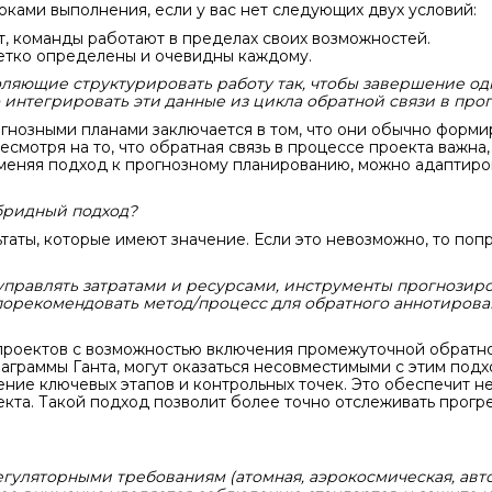
оками выполнения, если у вас нет следующих двух условий:
т, команды работают в пределах своих возможностей.
етко определены и очевидны каждому.
оляющие структурировать работу так, чтобы завершение о
интегрировать эти данные из цикла обратной связи в про
нозными планами заключается в том, что они обычно форми
Несмотря на то, что обратная связь в процессе проекта важн
меняя подход к прогнозному планированию, можно адаптиро
ибридный подход?
аты, которые имеют значение. Если это невозможно, то поп
управлять затратами и ресурсами, инструменты прогнозир
орекомендовать метод/процесс для обратного аннотирован
проектов с возможностью включения промежуточной обратно
иаграммы Ганта, могут оказаться несовместимыми с этим под
ние ключевых этапов и контрольных точек. Это обеспечит н
екта. Такой подход позволит более точно отслеживать прогр
регуляторными требованиям (атомная, аэрокосмическая, авт