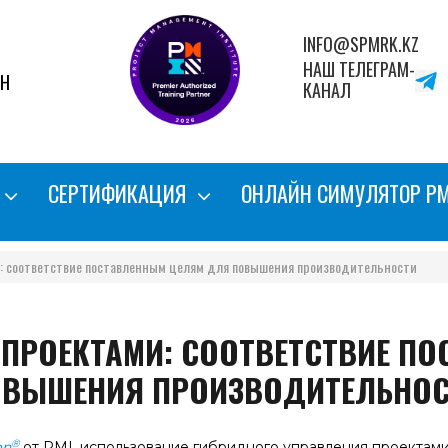
INFO@SPMRK.KZ
НАШ ТЕЛЕГРАМ-
АН
КАНАЛ
СЕРТИФИКАЦИЯ
ОНЛАЙН СИМУЛЯТОР P
: соответствие поставленным целям для повышения производительности
 ПРОЕКТАМИ: СООТВЕТСТВИЕ П
ОВЫШЕНИЯ ПРОИЗВОДИТЕЛЬНОС
®
on
от PMI, использование гибридного управления проектами