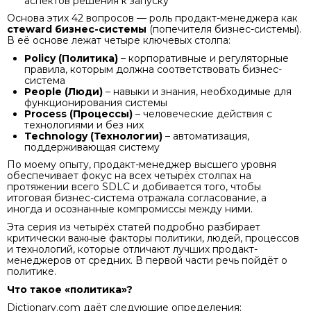
аспектов решения к запуску
Основа этих 42 вопросов — роль продакт-менеджера как
стeward бизнес-системы
(попечителя бизнес-системы).
В её основе лежат четыре ключевых столпа:
Policy (Политика)
– корпоративные и регуляторные
правила, которым должна соответствовать бизнес-
система
People (Люди)
– навыки и знания, необходимые для
функционирования системы
Process (Процессы)
– человеческие действия с
технологиями и без них
Technology (Технологии)
– автоматизация,
поддерживающая систему
По моему опыту, продакт-менеджер высшего уровня
обеспечивает фокус на всех четырёх столпах на
протяжении всего SDLC и добивается того, чтобы
итоговая бизнес-система отражала согласование, а
иногда и осознанные компромиссы между ними.
Эта серия из четырёх статей подробно разбирает
критически важные факторы политики, людей, процессов
и технологий, которые отличают лучших продакт-
менеджеров от средних. В первой части речь пойдёт о
политике.
Что такое «политика»?
Dictionary.com даёт следующие определения: