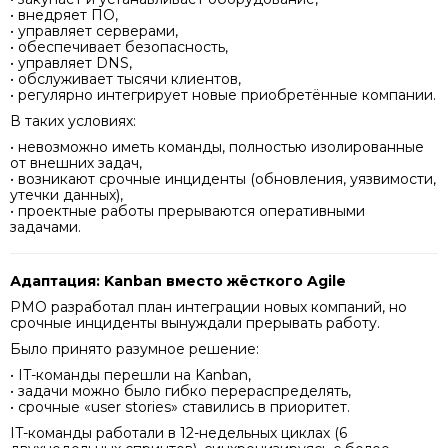
• внедряет ПО,
• управляет серверами,
• обеспечивает безопасность,
• управляет DNS,
• обслуживает тысячи клиентов,
• регулярно интегрирует новые приобретённые компании.
В таких условиях:
• невозможно иметь команды, полностью изолированные
от внешних задач,
• возникают срочные инциденты (обновления, уязвимости,
утечки данных),
• проектные работы прерываются оперативными
задачами.
Адаптация: Kanban вместо жёсткого Agile
PMO разработал план интеграции новых компаний, но
срочные инциденты вынуждали прерывать работу.
Было принято разумное решение:
• IT-команды перешли на Kanban,
• задачи можно было гибко перераспределять,
• срочные «user stories» ставились в приоритет.
IT-команды работали в 12-недельных циклах (6