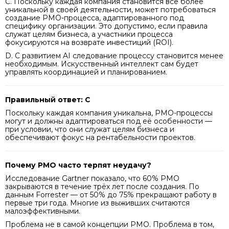
C. Поскольку каждая компания становится всё более
уникальной в своей деятельности, может потребоваться
создание PMO-процесса, адаптированного под
специфику организации. Это допустимо, если правила
служат целям бизнеса, а участники процесса
фокусируются на возврате инвестиций (ROI).
D. С развитием AI следование процессу становится менее
необходимым. Искусственный интеллект сам будет
управлять координацией и планированием.
Правильный ответ: C
Поскольку каждая компания уникальна, PMO-процессы
могут и должны адаптироваться под её особенности —
при условии, что они служат целям бизнеса и
обеспечивают фокус на рентабельности проектов.
Почему PMO часто терпят неудачу?
Исследование Gartner показало, что 60% PMO
закрываются в течение трёх лет после создания. По
данным Forrester — от 50% до 75% прекращают работу в
первые три года. Многие из выживших считаются
малоэффективными.
Проблема не в самой концепции PMO. Проблема в том,