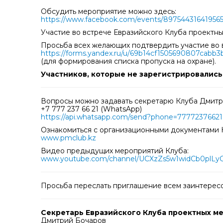
Обсудить мероприятие можно здесь:
https://www.facebook.com/events/897544316419565
Участие во встрече Евразийского Клуба проектны
Просьба всех желающих подтвердить участие во
https://forms.yandex.ru/u/69b14cf1505690807cabb3
(для формирования списка пропуска на охране).
Участников, которые не зарегистрировались 
Вопросы можно задавать секретарю Клуба Дмитр
+7 777 237 66 21 (WhatsApp)
https://api.whatsapp.com/send?phone=77772376621
Ознакомиться с организационными документами К
www.pmclub.kz
Видео предыдущих мероприятий Клуба:
www.youtube.com/channel/UCXzZs5w1widCb0plLy
Просьба переслать приглашение всем заинтересо
Секретарь Евразийского Клуба проектных м
Дмитрий Бочаров