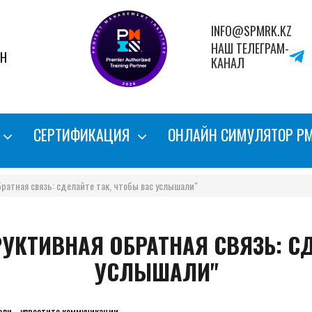
INFO@SPMRK.KZ
НАШ ТЕЛЕГРАМ-
АН
КАНАЛ
СЕРТИФИКАЦИЯ
ОНЛАЙН СИМУЛЯТОР P
братная связь: сделайте так, чтобы вас услышали"
РУКТИВНАЯ ОБРАТНАЯ СВЯЗЬ: СД
УСЛЫШАЛИ"
ли ...упростите коммуникации...