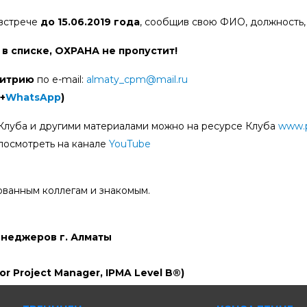
 встрече
до 15.06.2019 года
, сообщив свою ФИО, должность,
 в списке, ОХРАНА не пропустит!
итрию
по е-mail:
almaty_cpm@mail.ru
+
WhatsApp
)
Клуба и другими материалами можно на ресурсе Клуба
www.
посмотреть на канале
YouTube
ванным коллегам и знакомым.
енеджеров г. Алматы
ior
Project
Manager
,
IPMA
Level
B
®)