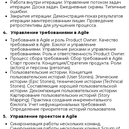
Работа внутри итерации: Управление потоком задач
итерации. Доска задач. Ежедневные скрамы. Типичные
ошибки.
Закрытие итерации: Демонстрация-показ результатов
итерации заинтересованным лицам. Проведение
ретроспективы для улучшения процесса.
4.
Управление требованиями в Agile
Требования в Agile и роль Product Owner. Качество
требований в Agile. Бэклог и управление
требованиями. Управление рисками и управление
требованиями. Роль и ответственность Product Owner.
Процесс сбора требований. Сбор требований в Agile.
Старт проекта. Концепция/Стратегия продукта. Роли
(actors) и персоны (personas).
Пользовательские истории. Концепция
пользовательских историй (User Stories). Эпические
истории (Epic Stories), технические истории (Technical
Stories). Составляющие хорошей пользовательской
истории. Декомпазиция пользовательских истории.
Картирование пользовательских историй (Story
Mapping). Практика создания инкрементального
бэклога. Учет нефункциональных требований.
Определение приоритетов историй пользователя.
5.
Управление проектом в Agile
Синхронизация работы нескольких команд.
Синхронизация работы нескольких команд Scrum of