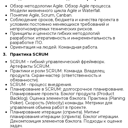
Обзор методологии Agile. Обзор Agile процесса.
Модели жизненного цикла Agile и Waterfall.
Понятие Agile, Scrum, Сanban.
Соблюдение сроков, бюджета и качества проекта в
условиях постоянно меняющихся требований и
непрогнозируемых технических рисков.
Принципы и ценности гибких методологий
разработки: итеративность и инкрементальность в
разработке ПО.
Ориентация на людей. Командная работа.
3.
Практика SCRUM
SCRUM – гибкий управленческий фреймворк.
Артефакты SCRUM.
Практики и роли SCRUM: Команда. Владелец
продукта. Скрам-мастер (ответственность и
обязанности).
SCRUM - процесс внедрения.
Планирование в SCRUM: долгосрочное планирование.
Планирование проекта. Бэклог продукта (Product
Backlog). Оценка элементов бэклога. Практика (Planing
Poker). Скорость (Velocity) команды. Метрики для
управления объема работ в проекте.
Планирование итерации (спринта). Митинг
планирования итерации (спринта). Бэклог итерации.
Декомпозиция элементов бэклога. Подходы к оценке
задач.